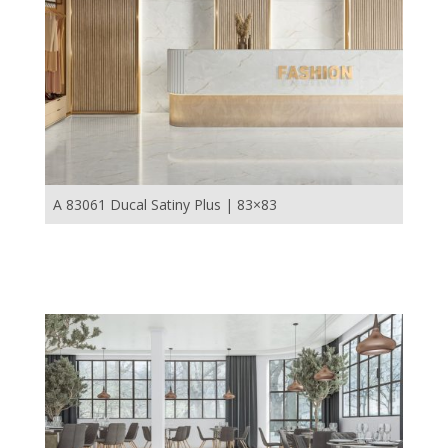
A 83061 Ducal Satiny Plus | 83×83