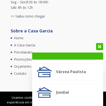
Seg – Sex:8:30 às 18:00h
Sáb: 8h às 12h
>> Saiba como chegar
Sobre a Casa Garcia
Home
A Casa Garcia
Porcelanato
Promoções
Orçamento
Várzea Paulista
Contato
Jundiaí
Usamos cookies para garantir que oferecemos a melhor
experiência em nosso site. Se você continuar a usar este site,
Copyright Casa Garcia | Desenvolvido por Webdas |